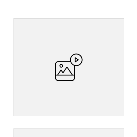
">
">