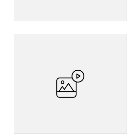
">
">