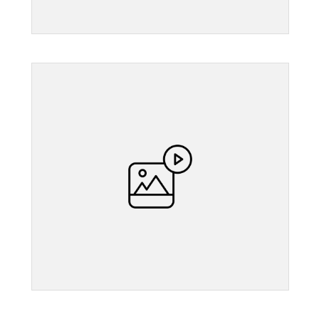
">
">