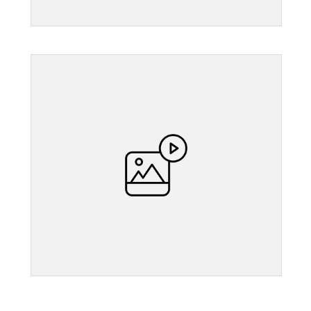
">
">