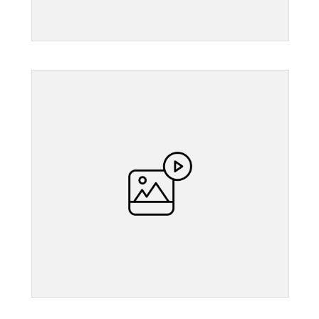
">
">