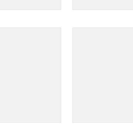
">
">