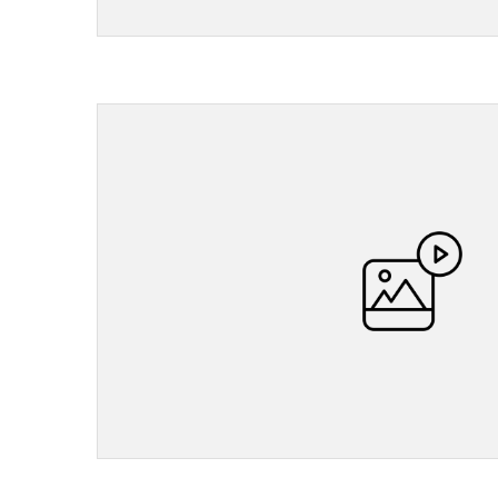
">
">