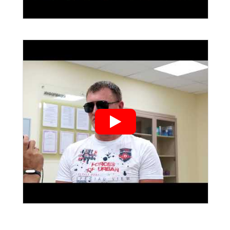
">
">