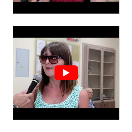
">
">