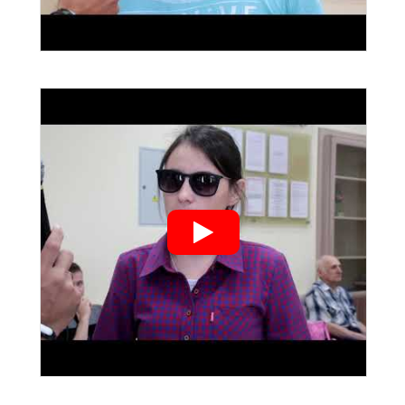
">
">