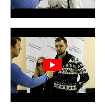
">
">