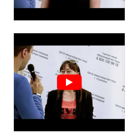
">
">